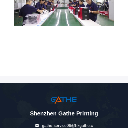
Shenzhen Gathe Printing
gathe-service06@hkgathe.c