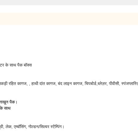
्टर के साथ पैक बॉक्स
 लकड़ी रहित कागज, , हाथी दांत कागज, बंद लाइन कागज, चिपबोर्ड,
ब्लेज़र, पीवीसी, स्पंज
प्लास
 नाखून पैक।
 के साथ
वी, लेक, एम्बॉसिंग, गोल्डन/सिल्वर स्टैम्पिंग।