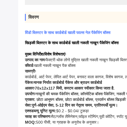
विवरण
विंडो ब्लिस्टर के साथ कार्डबोर्ड खाली फाल्स नेल पैकेजिंग बॉक्स
खिड़की ब्लिस्टर के साथ कार्डबोर्ड खाली नकली नाखून पैकेजिंग बॉक्स
मुख्य विनिर्देश/विशेष विशेषताएंः
उत्पाद का नामः
फैक्टरी थोक लोगो मुद्रित खाली नकली नाखून खिड़की ब्लिस
कीवर्डः
खाली नकली नाखून पैक बॉक्स
सामग्रीः
कार्डबोर्ड, आर्ट पेपर, लेपित आर्ट पेपर, बनावट वाला कागज, विशेष कागज,
पैकेजः
मानक निर्यात कार्डबोर्ड पैकेज और ब्राउन कार्डबोर्ड
आकारः
70x12x117 मिमी
, कस्टम आकार स्वीकार किया जाता है.
उपयोगः
नाखूनों की चमक पैकेजिंग बॉक्स, कॉस्मेटिक बॉक्स पैकेजिंग, नकली
प्रकार:
छोटा आभूषण बॉक्स, छोटा कार्डबोर्ड बॉक्स, प्रदर्शन बॉक्स खिड़की
सेवा:
पूर्ण-ओईएम सेवा, 5-12 दिन का नेतृत्व समय, प्रतिस्पर्धी मूल्य।
एक्सडब्ल्यू यूनिट मूल्य:
$0.2 - $0.04/ टुकड़ा
सतह का परिष्करणः
मैट/ग्लॉस लैमिनेशन,फॉइल स्टैम्पिंग,यूवी कोटिंग, स्पॉट यू
MOQ:
500 पीसी, या ग्राहक के अनुरोध के अनुसार।