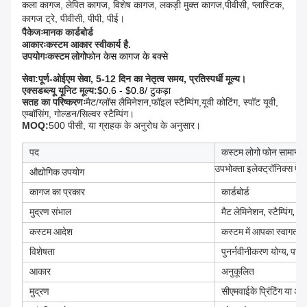
कला कागज, लेपित कागज, विशेष कागज, लकड़ी मुक्त कागज,
पीवीसी
, प्लास्टिक,
कागज ट्रे, पीवीसी, पीपी, पीई।
पैकेजः
मानक कार्डबोर्ड
आकारः
कस्टम आकार स्वीकार्य है.
उपयोगः
कस्टम लोगो
फोन केस कागज के बक्से
सेवा:
पूर्ण-ओईएम सेवा, 5-12 दिन का नेतृत्व समय, प्रतिस्पर्धी मूल्य।
एक्सडब्ल्यू यूनिट मूल्य:
$0.6 - $0.8/ टुकड़ा
सतह का परिष्करणः
मैट/ग्लॉस लैमिनेशन,फॉइल स्टैम्पिंग,यूवी कोटिंग, स्पॉट यूवी,
एम्बॉसिंग, गोल्डन/सिल्वर स्टैम्पिंग।
MOQ:
500 पीसी, या ग्राहक के अनुरोध के अनुसार।
पद
कस्टम लोगो फोन सामान पै
उपभोक्ता इलेक्ट्रॉनिक्स प
औद्योगिक उपयोग
कागज का प्रकार
कार्डबोर्ड
मुद्रण संभाल
मैट लेमिनेशन, स्टैम्पिंग, यूव
कस्टम आदेश
कस्टम में आपका स्वागत है
विशेषता
पुनर्नवीनीकरण योग्य, पर्य
आकार
अनुकूलित
मुद्रण
सीएमवाईके प्रिंटिंग या अन