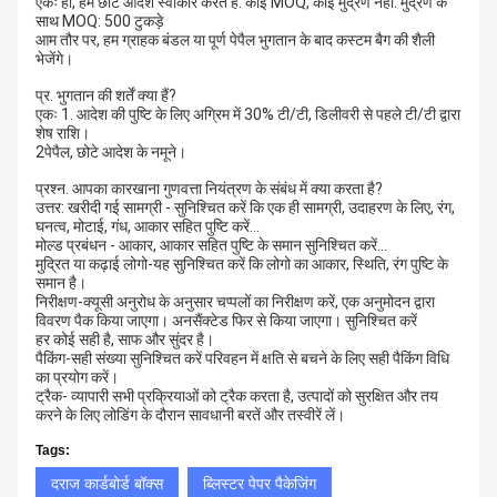
एकः हाँ, हम छोटे आदेश स्वीकार करते हैं. कोई MOQ, कोई मुद्रण नहीं. मुद्रण के
साथ MOQ: 500 टुकड़े
आम तौर पर, हम ग्राहक बंडल या पूर्ण पेपैल भुगतान के बाद कस्टम बैग की शैली
भेजेंगे।
प्र. भुगतान की शर्तें क्या हैं?
एकः 1. आदेश की पुष्टि के लिए अग्रिम में 30% टी/टी, डिलीवरी से पहले टी/टी द्वारा
शेष राशि।
2पेपैल, छोटे आदेश के नमूने।
प्रश्न. आपका कारखाना गुणवत्ता नियंत्रण के संबंध में क्या करता है?
उत्तर: खरीदी गई सामग्री - सुनिश्चित करें कि एक ही सामग्री, उदाहरण के लिए, रंग,
घनत्व, मोटाई, गंध, आकार सहित पुष्टि करें...
मोल्ड प्रबंधन - आकार, आकार सहित पुष्टि के समान सुनिश्चित करें...
मुद्रित या कढ़ाई लोगो-यह सुनिश्चित करें कि लोगो का आकार, स्थिति, रंग पुष्टि के
समान है।
निरीक्षण-क्यूसी अनुरोध के अनुसार चप्पलों का निरीक्षण करें, एक अनुमोदन द्वारा
विवरण पैक किया जाएगा। अनसैंक्टेड फिर से किया जाएगा। सुनिश्चित करें
हर कोई सही है, साफ और सुंदर है।
पैकिंग-सही संख्या सुनिश्चित करें परिवहन में क्षति से बचने के लिए सही पैकिंग विधि
का प्रयोग करें।
ट्रैक- व्यापारी सभी प्रक्रियाओं को ट्रैक करता है, उत्पादों को सुरक्षित और तय
करने के लिए लोडिंग के दौरान सावधानी बरतें और तस्वीरें लें।
Tags:
दराज कार्डबोर्ड बॉक्स
ब्लिस्टर पेपर पैकेजिंग