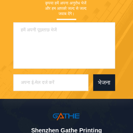
कृपया हमें अपना अनुरोध भेजें 
और हम आपको जल्द से जल्द 
जवाब देंगे।
भेजना
Shenzhen Gathe Printing