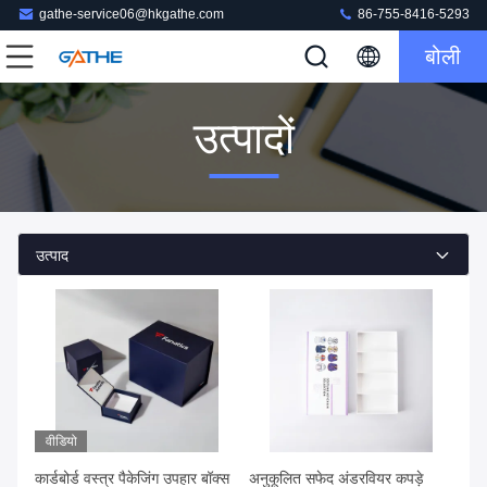
gathe-service06@hkgathe.com
86-755-8416-5293
बोली
उत्पादों
उत्पाद
वीडियो
कार्डबोर्ड वस्त्र पैकेजिंग उपहार बॉक्स
अनुकूलित सफेद अंडरवियर कपड़े