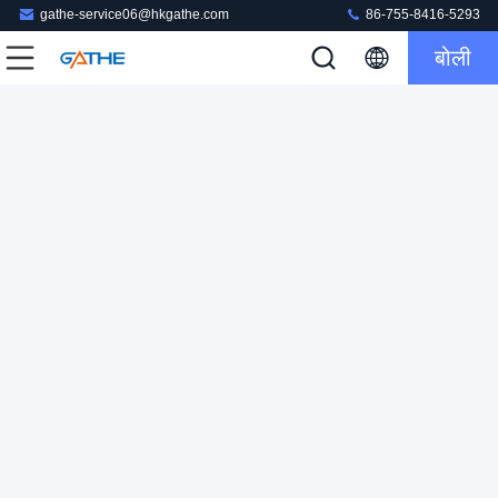
gathe-service06@hkgathe.com
86-755-8416-5293
बोली
9H स्क्रीन प्रोटेक्टर पैकिंग टेम्पर्ड ग्लास फिल्म क्राफ्ट आस्तीन बॉक्स कागज
पैकेजिंग
स्क्रीन रक्षक पैकेजिंग
2024-06-25
107 विचार