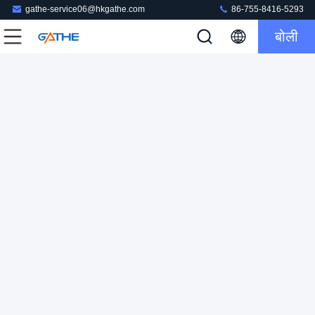
gathe-service06@hkgathe.com
86-755-8416-5293
बोली
रिबन के साथ हस्तनिर्मित दिल के आकार का बॉक्स लक्जरी उपहार बॉक्स वेडिंग
पैकेजिंग बॉक्स
कार्डबोर्ड उपहार पैकेजिंग बॉक्स
2024-06-05
143 विचार