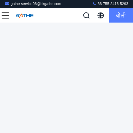
gathe-service06@hkgathe.com
86-755-8416-5293
बोली
इत्र कैंडी प्रसाधन सामग्री उपहार पैकेजिंग बॉक्स ढक्कन और रिबन बॉकनॉट
के साथ बेस उपहार बॉक्स
कार्डबोर्ड उपहार पैकेजिंग बॉक्स
2023-04-07
144 विचार