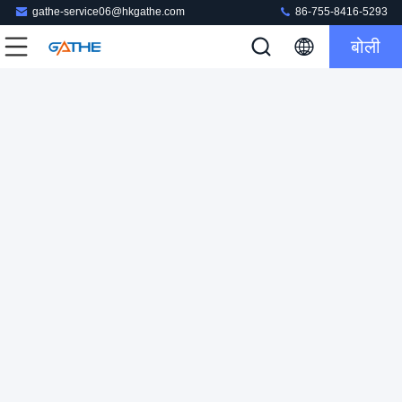
gathe-service06@hkgathe.com
86-755-8416-5293
बोली
थोक पोर्टेबल गत्ता उपहार पैकेजिंग बॉक्स मैट फाड़ना / गर्म मुद्रांकन / यूवी
कार्डबोर्ड उपहार पैकेजिंग बॉक्स
2023-04-07
143 विचार