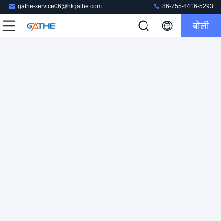
gathe-service06@hkgathe.com
86-755-8416-5293
बोली
लक्ज़री कठोर कार्डबोर्ड फ़ोल्ड करने योग्य उपहार बॉक्स बुक आकार का कस्टम
प्रिंट लोगो
कार्डबोर्ड उपहार पैकेजिंग बॉक्स
2023-04-07
142 विचार