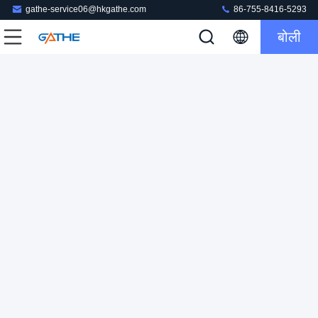
gathe-service06@hkgathe.com
86-755-8416-5293
बोली
मोबाइल फोन केस पैकेजिंग के लिए आयत कठोर कार्डबोर्ड बॉक्स
फोन केस पैकेजिंग बॉक्स
2023-06-06
143 विचार