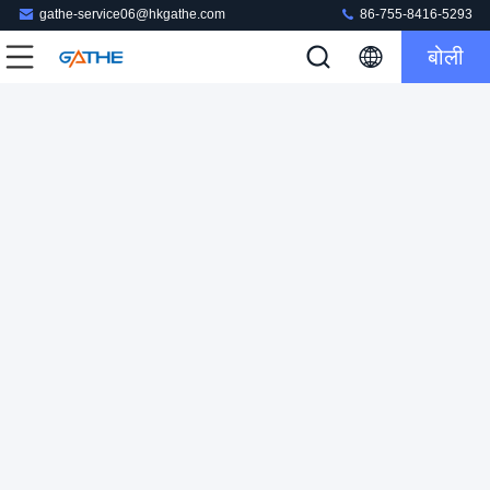
gathe-service06@hkgathe.com
86-755-8416-5293
बोली
पेपरबोर्ड व्यक्तिगत आभूषण बॉक्स रंगीन अद्वितीय डिजाइन
आभूषण उपहार बक्से
2023-06-16
165 विचार