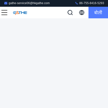
gathe-service06@hkgathe.com
86-755-8416-5293
बोली
मिनरल वाटर शैम्पेन के लिए अनोखा पैटर्न हॉट गोल्ड वाइन पैकेजिंग बॉक्स
कार्डबोर्ड उपहार पैकेजिंग बॉक्स
2023-07-07
166 विचार