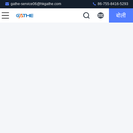
gathe-service06@hkgathe.com
86-755-8416-5293
बोली
एम्बॉसिंग हैंडबैग पैकेजिंग पेपर बॉक्स ब्राउन शुगर अदरक चाय उपहार बॉक्स
कार्डबोर्ड उपहार पैकेजिंग बॉक्स
2023-07-27
175 विचार