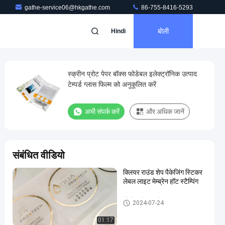
gathe-service06@hkgathe.com
86-755-8416-5293
बोली
Hindi
स्क्रीन प्रोट पेपर बॉक्स फोडेबल इलेक्ट्रॉनिक उत्पाद
टेम्पर्ड ग्लास फिल्म को अनुकूलित करें
अभी संपर्क करें
और अधिक जानें
संबंधित वीडियो
क्लियर राउंड शेप पैकेजिंग स्टिकर
लेबल लाइट मेम्ब्रेन हॉट स्टैम्पिंग
पैकेजिंग स्टिकर लेबल
2024-07-24
01:17