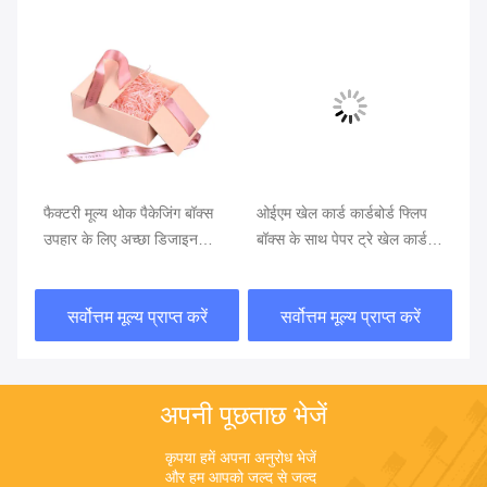
वीड
फैक्टरी मूल्य थोक पैकेजिंग बॉक्स
ओईएम खेल कार्ड कार्डबोर्ड फ्लिप
कस
ग
उपहार के लिए अच्छा डिजाइन
बॉक्स के साथ पेपर ट्रे खेल कार्ड
बोर
कार्डबोर्ड बॉक्स
खेल पैकेजिंग बॉक्स
ना
सर्वोत्तम मूल्य प्राप्त करें
सर्वोत्तम मूल्य प्राप्त करें
अपनी पूछताछ भेजें
कृपया हमें अपना अनुरोध भेजें 
और हम आपको जल्द से जल्द 