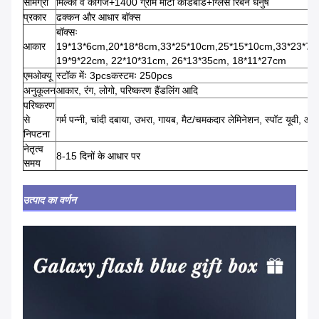
सामग्री
मिल्की वे कागज+1400 ग्राम मोटा कार्डबोर्ड+ग्लिस रिबन धनुष
प्रकार
ढक्कन और आधार बॉक्स
बॉक्सः
आकार
19*13*6cm,20*18*8cm,33*25*10cm,25*15*10cm,33*23*7
19*9*22cm, 22*10*31cm, 26*13*35cm, 18*11*27cm
एमओक्यू
स्टॉक मेंः 3pcsकस्टमः 250pcs
अनुकूलन
आकार, रंग, लोगो, परिष्करण हैंडलिंग आदि
परिष्करण
से
गर्म पन्नी, चांदी दबाया, उभरा, गायब, मैट/चमकदार लेमिनेशन, स्पॉट यूवी, आद
निपटना
नेतृत्व
8-15 दिनों के आधार पर
समय
उत्पाद का वर्णन