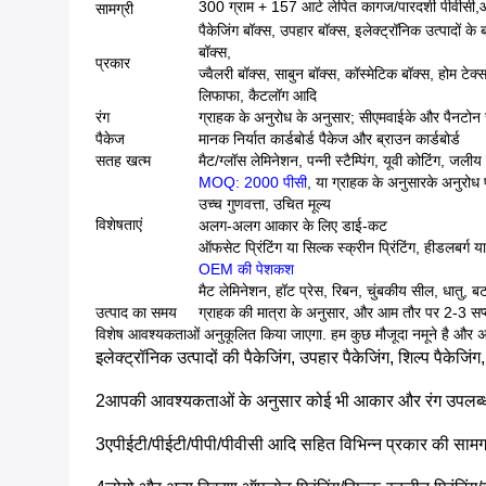
300 ग्राम + 157 आर्ट लेपित कागज/पारदर्शी पीवीसी
सामग्री
पैकेजिंग बॉक्स, उपहार बॉक्स, इलेक्ट्रॉनिक उत्पादों के
बॉक्स,
प्रकार
ज्वैलरी बॉक्स, साबुन बॉक्स, कॉस्मेटिक बॉक्स, होम टेक्स
लिफाफा, कैटलॉग आदि
रंग
ग्राहक के अनुरोध के अनुसार; सीएमवाईके और पैनटोन 
पैकेज
मानक निर्यात कार्डबोर्ड पैकेज और ब्राउन कार्डबोर्ड
सतह खत्म
मैट/ग्लॉस लेमिनेशन, पन्नी स्टैम्पिंग, यूवी कोटिंग, जलीय 
MOQ: 2000 पीसी
, या ग्राहक के अनुसार
के अनुरोध
उच्च गुणवत्ता, उचित मूल्य
विशेषताएं
अलग-अलग आकार के लिए डाई-कट
ऑफसेट प्रिंटिंग या सिल्क स्क्रीन प्रिंटिंग, हीडलबर्ग या को
OEM की पेशकश
मैट लेमिनेशन, हॉट प्रेस, रिबन, चुंबकीय सील, धातु, ब
उत्पाद का समय
ग्राहक की मात्रा के अनुसार, और आम तौर पर 2-3 सप्
विशेष आवश्यकताओं अनुकूलित किया जाएगा. हम कुछ मौजूदा नमूने है और अपन
इलेक्ट्रॉनिक उत्पादों की पैकेजिंग, उपहार पैकेजिंग, शिल्प पैकेजिंग,
2आपकी आवश्यकताओं के अनुसार कोई भी आकार और रंग उपलब्ध 
3एपीईटी/पीईटी/पीपी/पीवीसी आदि सहित विभिन्न प्रकार की सामग्