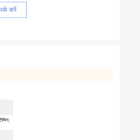
र्क करें
म्पिंग,