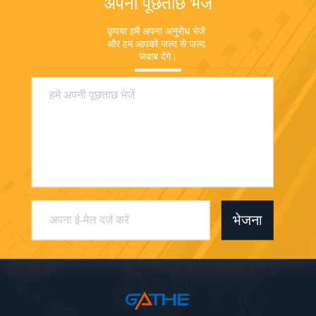
अपनी पूछताछ भेजें
कृपया हमें अपना अनुरोध भेजें 
और हम आपको जल्द से जल्द 
जवाब देंगे।
भेजना