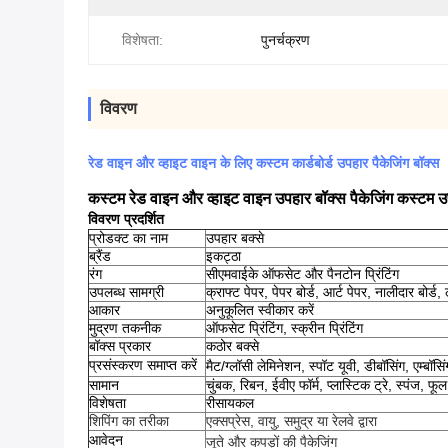
विशेषता:
पुनर्चक्रण
विवरण
रेड वाइन और व्हाइट वाइन के लिए कस्टम कार्डबोर्ड उपहार पैकेजिंग बॉक्स
कस्टम रेड वाइन और व्हाइट वाइन उपहार बॉक्स पैकेजिंग कस्टम उ
विवरण प्रदर्शित
प्रोडक्ट का नाम
उपहार बक्से
ब्रैंड
इकट्ठा
रंग
सीएमवाईके ऑफसेट और पैनटोन प्रिंटिंग
उपलब्ध सामग्री
क्राफ्ट पेपर, पेपर बोर्ड, आर्ट पेपर, नालीदार बोर्ड
आकार
अनुकूलित स्वीकार करें
मुद्रण तकनीक
ऑफसेट प्रिंटिंग, स्क्रीन प्रिंटिंग
बॉक्स प्रकार
कठोर बक्से
प्रसंस्करण समाप्त करें
मैट/ग्लॉसी लेमिनेशन, स्पॉट यूवी, डीबॉसिंग, एम्बॉस
सामान
चुंबक, रिबन, ईवीए फॉर्म, प्लास्टिक ट्रे, स्पंज, 
विशेषता
रीसायकल
शिपिंग का तरीका
एक्सप्रेस, वायु, समुद्र या रेलवे द्वारा
जूते और कपड़ों की पैकेजिंग
आवेदन