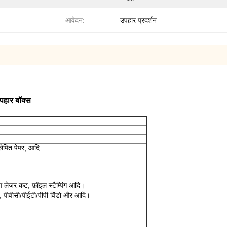
आवेदन:
उपहार प्रदर्शन
पहार बॉक्स
, लेपित पेपर, आदि
िंग लेजर कट, फ़ॉइल स्टैम्पिंग आदि।
फूल, पीवीसी/पीईटी/पीपी विंडो और आदि।