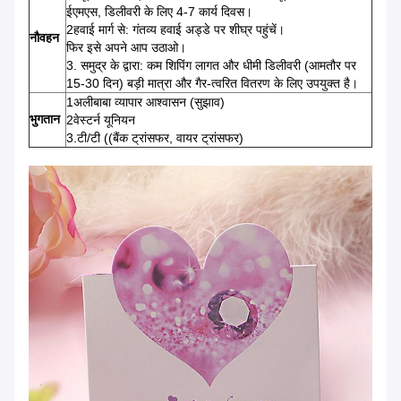
ईएमएस, डिलीवरी के लिए 4-7 कार्य दिवस।
2हवाई मार्ग से: गंतव्य हवाई अड्डे पर शीघ्र पहुंचें।
नौवहन
फिर इसे अपने आप उठाओ।
3. समुद्र के द्वारा: कम शिपिंग लागत और धीमी डिलीवरी (आमतौर पर
15-30 दिन) बड़ी मात्रा और गैर-त्वरित वितरण के लिए उपयुक्त है।
1अलीबाबा व्यापार आश्वासन (सुझाव)
भुगतान
2वेस्टर्न यूनियन
3.टी/टी ((बैंक ट्रांसफर, वायर ट्रांसफर)