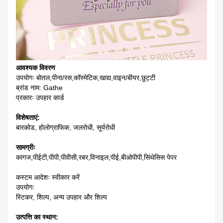
आवश्यक विवरण
उपयोगः बोतल,पीना/रस,कॉस्मेटिक,खाद्य,वाइन/बीयर,छुट्टी
ब्रांड नाम: Gathe
प्रकारः उपहार कार्ड
विशेषताएं:
बारकोड, होलोग्राफिक, जलरोधी, सूर्यरोधी
सामग्रीः
कागज,पीईटी,पीपी,पीवीसी,रबर,विनाइल,पीई,बीओपीपी,सिंथेसिस पेपर
कस्टम आदेशः स्वीकार करें
उपयोगः
स्टिकर, शिल्प, अन्य उपहार और शिल्प
उत्पत्ति का स्थान: