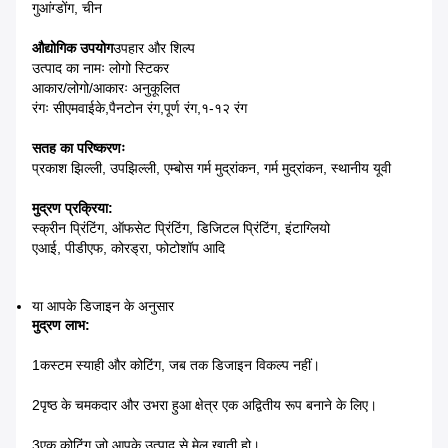
गुआंग्डोंग, चीन
औद्योगिक उपयोग
उपहार और शिल्प
उत्पाद का नामः लोगो स्टिकर
आकार/लोगो/आकारः अनुकूलित
रंगः सीएमवाईके,पैनटोन रंग,पूर्ण रंग,१-१२ रंग
सतह का परिष्करणः
प्रकाश झिल्ली, उपझिल्ली, एम्बोस गर्म मुद्रांकन, गर्म मुद्रांकन, स्थानीय यूवी
मुद्रण प्रक्रिया:
स्क्रीन प्रिंटिंग, ऑफसेट प्रिंटिंग, डिजिटल प्रिंटिंग, इंटाग्लियो
एआई, पीडीएफ, कोरड्रा, फोटोशॉप आदि
या आपके डिजाइन के अनुसार
मुद्रण लाभ:
1कस्टम स्याही और कोटिंग, जब तक डिजाइन विकल्प नहीं।
2पृष्ठ के चमकदार और उभरा हुआ क्षेत्र एक अद्वितीय रूप बनाने के लिए।
3एक कोटिंग जो आपके उत्पाद से मेल खाती हो।