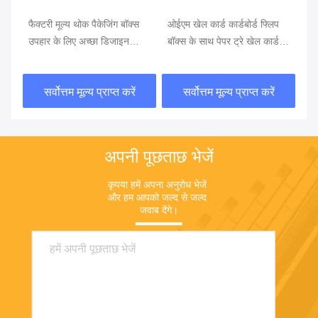
वीड
फैक्टरी मूल्य थोक पैकेजिंग बॉक्स
ओईएम खेल कार्ड कार्डबोर्ड फ्लिप
कस
ग
उपहार के लिए अच्छा डिजाइन
बॉक्स के साथ पेपर ट्रे खेल कार्ड
बोर
कार्डबोर्ड बॉक्स
खेल पैकेजिंग बॉक्स
ना
सर्वोत्तम मूल्य प्राप्त करें
सर्वोत्तम मूल्य प्राप्त करें
अपनी पूछताछ भेजें
कृपया हमें अपना अनुरोध भेजें 
और हम आपको जल्द से जल्द 
जवाब देंगे।