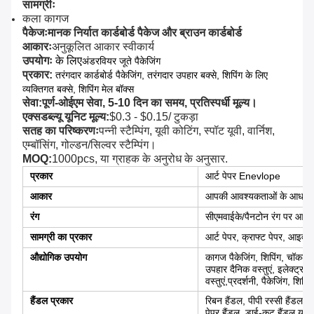
सामग्रीः
कला कागज
पैकेजः
मानक निर्यात कार्डबोर्ड पैकेज और ब्राउन कार्डबोर्ड
आकारः
अनुकूलित आकार स्वीकार्य
उपयोगः
के लिए
अंडरवियर जूते पैकेजिंग
प्रकार:
तरंगदार कार्डबोर्ड पैकेजिंग, तरंगदार उपहार बक्से, शिपिंग के लिए
व्यक्तिगत बक्से, शिपिंग मेल बॉक्स
सेवा:
पूर्ण-ओईएम सेवा, 5-10 दिन का समय, प्रतिस्पर्धी मूल्य।
एक्सडब्ल्यू यूनिट मूल्य:
$0.3 - $0.15/ टुकड़ा
सतह का परिष्करणः
पन्नी स्टैम्पिंग, यूवी कोटिंग, स्पॉट यूवी, वार्निश,
एम्बॉसिंग, गोल्डन/सिल्वर स्टैम्पिंग।
MOQ:
1000pcs, या ग्राहक के अनुरोध के अनुसार.
प्रकार
आर्ट पेपर Enevlope
आकार
आपकी आवश्यकताओं के आधार 
रंग
सीएमवाईके/पैनटोन रंग पर आधा
सामग्री का प्रकार
आर्ट पेपर, क्राफ्ट पेपर, आइवरी ब
औद्योगिक उपयोग
कागज पैकेजिंग, शिपिंग, चॉकलेट, 
उपहार दैनिक वस्तुएं, इलेक्ट्र
वस्तुएं,प्रदर्शनी, पैकेजिंग, शिप
हैंडल प्रकार
रिबन हैंडल, पीपी रस्सी हैंडल, क
पेपर हैंडल, डाई-कट हैंडल या क