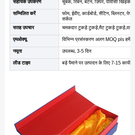
सहायक उपकरण
चुंबक, रिबन, बटन, ज़िपर, पीवीसी खिड़की, फ
सम्मिलित करें
फोम, ईवीए, कार्डबोर्ड, सैटिन, ब्लिस्टर, 
सर्कल
सतह उपचार
चमकदार टुकड़े टुकड़े,मैट टुकड़े टुकड़े,वार्न
एमओक्यू
विभिन्न प्रसंस्करण अलग MOQ pls हमें प
नमूना
उपलब्ध, 3-5 दिन
लीड टाइम
बड़े पैमाने पर उत्पादन के लिए 7-15 कार्यदि