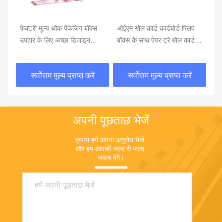
वीड
फैक्टरी मूल्य थोक पैकेजिंग बॉक्स
ओईएम खेल कार्ड कार्डबोर्ड फ्लिप
कस
ग
उपहार के लिए अच्छा डिजाइन
बॉक्स के साथ पेपर ट्रे खेल कार्ड
बोर
कार्डबोर्ड बॉक्स
खेल पैकेजिंग बॉक्स
ना
सर्वोत्तम मूल्य प्राप्त करें
सर्वोत्तम मूल्य प्राप्त करें
अपनी पूछताछ भेजें
कृपया हमें अपना अनुरोध भेजें 
और हम आपको जल्द से जल्द 
जवाब देंगे।