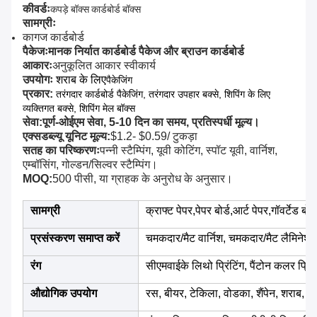
कीवर्डः
कपड़े बॉक्स कार्डबोर्ड बॉक्स
सामग्रीः
कागज कार्डबोर्ड
पैकेजः
मानक निर्यात कार्डबोर्ड पैकेज और ब्राउन कार्डबोर्ड
आकारः
अनुकूलित आकार स्वीकार्य
उपयोगः
शराब के लिए
पैकेजिंग
प्रकार:
तरंगदार कार्डबोर्ड पैकेजिंग, तरंगदार उपहार बक्से, शिपिंग के लिए
व्यक्तिगत बक्से, शिपिंग मेल बॉक्स
सेवा:
पूर्ण-ओईएम सेवा, 5-10 दिन का समय, प्रतिस्पर्धी मूल्य।
एक्सडब्ल्यू यूनिट मूल्य:
$1.2- $0.59/ टुकड़ा
सतह का परिष्करणः
पन्नी स्टैम्पिंग, यूवी कोटिंग, स्पॉट यूवी, वार्निश,
एम्बॉसिंग, गोल्डन/सिल्वर स्टैम्पिंग।
MOQ:
500 पीसी, या ग्राहक के अनुरोध के अनुसार।
सामग्री
क्राफ्ट पेपर,पेपर बोर्ड,आर्ट पेपर,गॉवर्टेड बो
प्रसंस्करण समाप्त करें
चमकदार/मैट वार्निश, चमकदार/मैट लैमिनेशन, 
रंग
सीएमवाईके लिथो प्रिंटिंग, पैंटोन कलर प्रिंटि
औद्योगिक उपयोग
रस, बीयर, टेकिला, वोडका, शैंपेन, शराब, व्ह